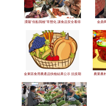
溧陽“你點我檢”常態化 讓食品安全看得
金鼎
見，民生工程落到實處
金東區食用農產品快檢結果公示 抗疫期
農業農
間，市民可放心買菜
開