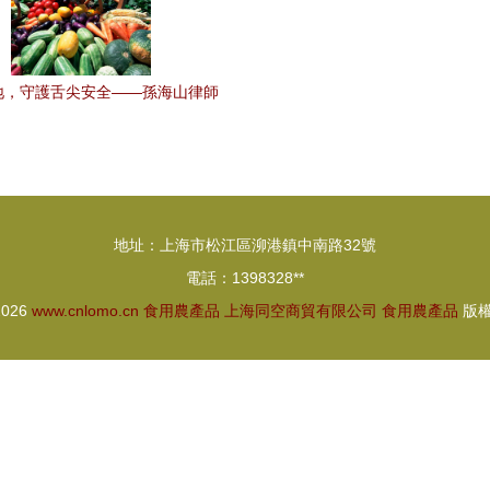
地，守護舌尖安全——孫海山律師
食用農產品市場銷售質量安全監督
管理辦法》
地址：上海市松江區泖港鎮中南路32號
電話：1398328**
2026
www.cnlomo.cn
食用農產品
上海同空商貿有限公司
食用農產品
版