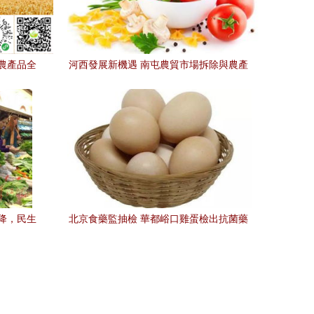
農產品全
河西發展新機遇 南屯農貿市場拆除與農產
品產業升級
降，民生
北京食藥監抽檢 華都峪口雞蛋檢出抗菌藥
物，食用農產品安全再引關注